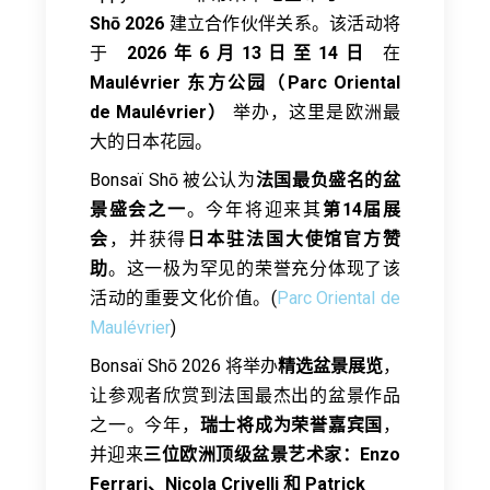
Shō 2026
建立合作伙伴关系。该活动将
于
2026年6月13日至14日
在
Maulévrier 东方公园（Parc Oriental
de Maulévrier）
举办，这里是欧洲最
大的日本花园。
Bonsaï Shō 被公认为
法国最负盛名的盆
景盛会之一
。今年将迎来其
第14届展
会
，并获得
日本驻法国大使馆官方赞
助
。这一极为罕见的荣誉充分体现了该
活动的重要文化价值。(
Parc Oriental de
Maulévrier
)
Bonsaï Shō 2026 将举办
精选盆景展览
，
让参观者欣赏到法国最杰出的盆景作品
之一。今年，
瑞士将成为荣誉嘉宾国
，
并迎来
三位欧洲顶级盆景艺术家：Enzo
Ferrari、Nicola Crivelli 和 Patrick