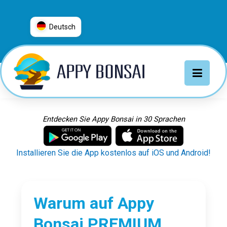
Deutsch
العربية
普通话
Deutsch
English
Español
Entdecken Sie Appy Bonsai in 30 Sprachen
Français
Italiano
Installieren Sie die App kostenlos auf iOS und Android!
日本語
Nederlands
Português
Warum auf Appy
Русский
Bonsai PREMIUM