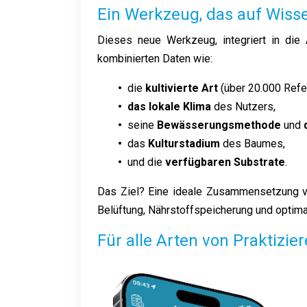
Ein Werkzeug, das auf Wisse
Dieses neue Werkzeug, integriert in die
kombinierten Daten wie:
•
die
kultivierte Art
(über 20.000 Refer
• das lokale Klima
des Nutzers,
•
seine
Bewässerungsmethode
und
d
•
das
Kulturstadium
des Baumes,
•
und die
verfügbaren Substrate
.
Das Ziel? Eine ideale Zusammensetzung vo
Belüftung, Nährstoffspeicherung und optima
Für alle Arten von Praktizie