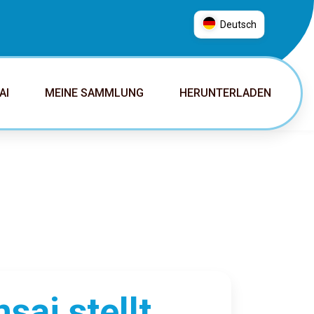
Deutsch
العربية
普通话
AI
MEINE SAMMLUNG
HERUNTERLADEN
Deutsch
English
Español
Français
Italiano
日本語
Nederlands
Português
Русский
sai stellt