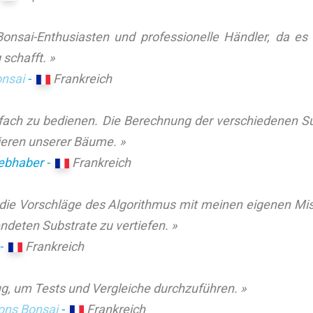
r Bonsai-Enthusiasten und professionelle Händler, da e
schafft. »
onsai
-
Frankreich
fach zu bedienen. Die Berechnung der verschiedenen Sub
vieren unserer Bäume. »
iebhaber -
Frankreich
t, die Vorschläge des Algorithmus mit meinen eigenen M
deten Substrate zu vertiefen. »
 -
Frankreich
g, um Tests und Vergleiche durchzuführen. »
ons Bonsai
-
Frankreich