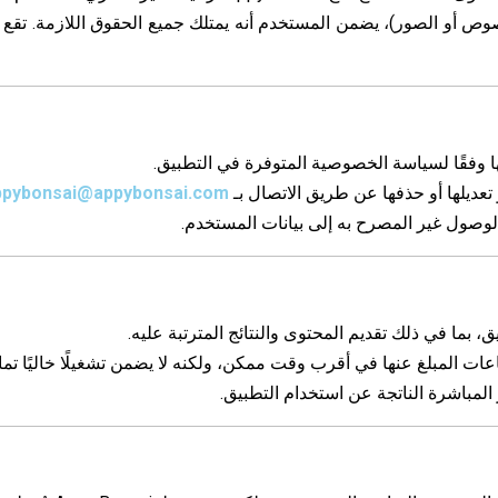
نصوص أو الصور)، يضمن المستخدم أنه يمتلك جميع الحقوق اللازمة. تقع 
ppybonsai@appybonsai.com