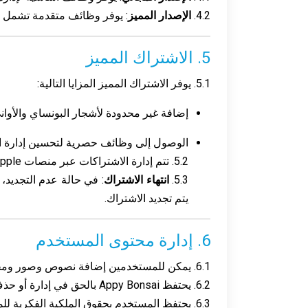
4.2.
الإصدار المميز
: يوفر وظائف متقدمة تشمل إد
5. الاشتراك المميز
5.1. يوفر الاشتراك المميز المزايا التالية:
إضافة غير محدودة لأشجار البونساي والأواني
الوصول إلى وظائف حصرية لتحسين إدارة ا
5.2. تتم إدارة الاشتراكات عبر منصات Apple وGoogle Play وتخضع لسياسات الدفع والاسترداد الخاصة بها.
5.3.
انتهاء الاشتراك
يتم تجديد الاشتراك.
6. إدارة محتوى المستخدم
6.1. يمكن للمستخدمين إضافة نصوص وصور ومحتويات أخرى. يلتزم المستخدم بالامتثال للقوانين المعمول بها، لا سيما المتعلقة بحقوق الطبع والنشر والخصوصية.
6.2. يحتفظ Appy Bonsai بالحق في إدارة أو حذف أي محتوى يعتبر غير ملائم أو ينتهك الشروط أو يتم الإبلاغ عنه من قبل مستخدمين آخرين.
6.3. يحتفظ المستخدم بحقوق الملكية الفكرية للمحتوى المضاف، مع منح Appy Bonsai ترخيصًا غير حصري لاستخدام المحتوى في سياق التطبيق.