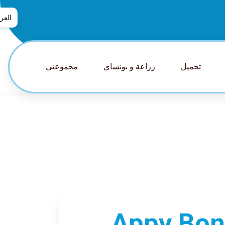
العرب
العربي
普通话
تحميل
زراعة و بونساي
مجموعتي
tsch
glish
pañol
nçais
aliano
日本語
lands
guês
ский