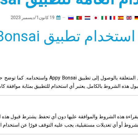
19 كانون1/ديسمبر 2023
دام تطبيق Appy Bonsai
تحدد شروط الاستخدام هذه ("الشروط") القواعد المتعل
بول هذه الشروط بالكامل. يعتبر أي استخدام للتطبيق بمثابة موافقة ك