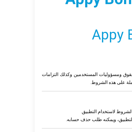
قة بالوصول إلى تطبيق Appy Bonsai واستخدامه. كما توضح حقوق ومسؤوليات المستخدمين وكذلك التزامات
املة على هذه الشروط.