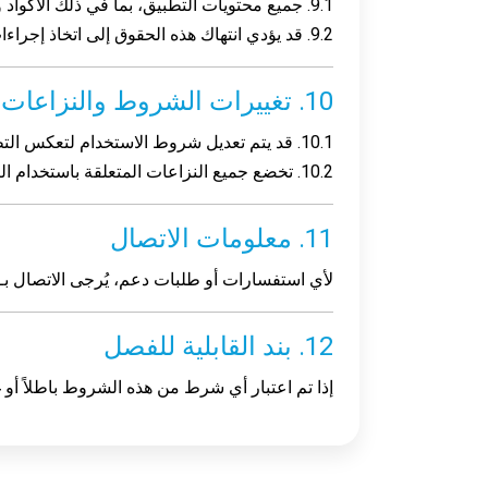
9.1. جميع محتويات التطبيق، بما في ذلك الأكواد والنصوص والعناصر المرئية، هي ملكية حصرية لـ Appy Bonsai. يُحظر تمامًا أي استخدام غير مصرح به.
9.2. قد يؤدي انتهاك هذه الحقوق إلى اتخاذ إجراءات قانونية.
10. تغييرات الشروط والنزاعات
10.1. قد يتم تعديل شروط الاستخدام لتعكس التطورات القانونية أو التكنولوجية أو الوظيفية. سيتم إخطار المستخدمين بهذه التغييرات عبر إشعارات.
10.2. تخضع جميع النزاعات المتعلقة باستخدام التطبيق للاختصاص القضائي الحصري للمحاكم الفرنسية.
11. معلومات الاتصال
لأي استفسارات أو طلبات دعم، يُرجى الاتصال بـ
12. بند القابلية للفصل
إذا تم اعتبار أي شرط من هذه الشروط باطلاً أو