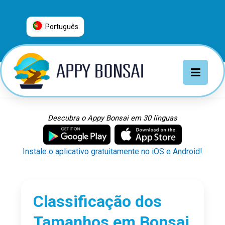
Português
العربية
普通话
Deutsch
English
Español
Descubra o Appy Bonsai em 30 línguas
Français
Italiano
Instale o aplicativo gratuitamente no iOS e Android!
日本語
Nederlands
Português
Classificação dos
Русский
Tamanhos em Bonsai