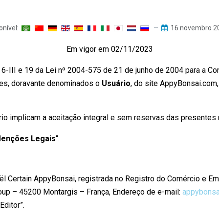
nível:
16 novembro 2
Em vigor em 02/11/2023
-III e 19 da Lei nº 2004-575 de 21 de junho de 2004 para a Co
ntes, doravante denominados o
Usuário
, do site AppyBonsai.com
io implicam a aceitação integral e sem reservas das presentes
enções Legais
“.
aël Certain AppyBonsai, registrada no Registro do Comércio e 
up – 45200 Montargis – França, Endereço de e-mail:
appybons
Editor”.