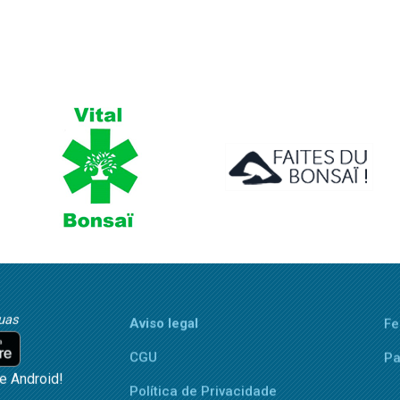
uas
Aviso legal
Fe
CGU
Pa
 e Android!
Política de Privacidade