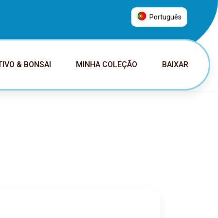
Português
العربية
普通话
TIVO & BONSAI
MINHA COLEÇÃO
BAIXAR
Deutsch
English
Español
Français
Italiano
日本語
Nederlands
Português
Русский