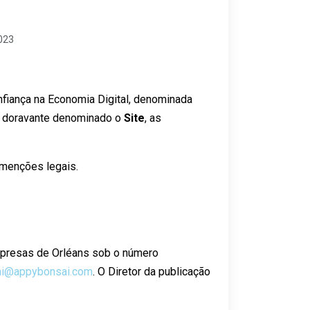
023
nfiança na Economia Digital, denominada
, doravante denominado o
Site
, as
 menções legais.
Empresas de Orléans sob o número
ai@appybonsai.com
. O Diretor da publicação