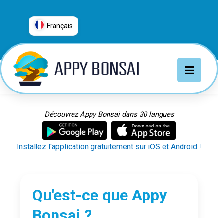
Français
العربية
普通话
Deutsch
English
Español
Découvrez Appy Bonsai dans 30 langues
Français
Italiano
Installez l'application gratuitement sur iOS et Android !
日本語
Nederlands
Português
Qu'est-ce que Appy
Русский
Bonsai ?