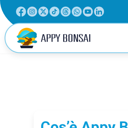
Cos’è Appy 