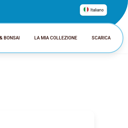
Italiano
العربية
普通话
& BONSAI
LA MIA COLLEZIONE
SCARICA
Deutsch
English
Español
Français
Italiano
日本語
Nederlands
Português
Русский