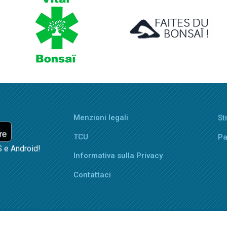
Menzioni legali
St
TCU
Pa
S e Android!
Informativa sulla Privacy
Contattaci