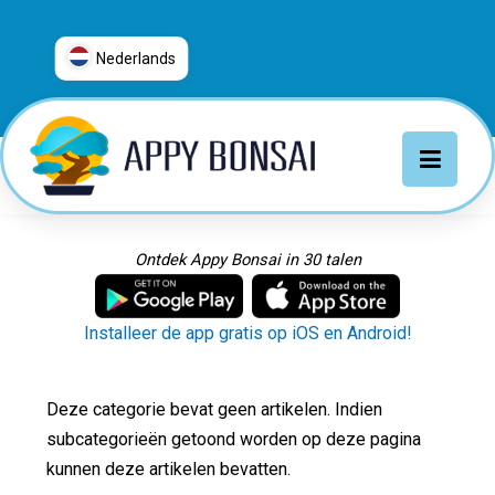
Nederlands
العربية
普通话
Deutsch
English
Español
Ontdek Appy Bonsai in 30 talen
Français
Italiano
Installeer de app gratis op iOS en Android!
日本語
Nederlands
Deze categorie bevat geen artikelen. Indien
Português
subcategorieën getoond worden op deze pagina
Русский
kunnen deze artikelen bevatten.