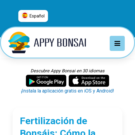
Español
العربية
普通话
Deutsch
English
Español
Descubre Appy Bonsai en 30 idiomas
Français
Italiano
¡Instala la aplicación gratis en iOS y Android!
日本語
Nederlands
Português
Fertilización de
Русский
Bonsáis: Cómo la