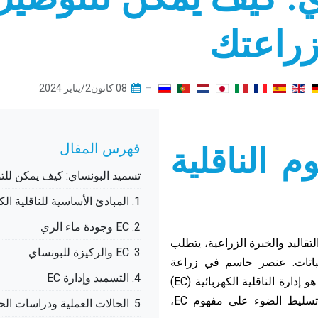
08 كانون2/يناير 2024
فهرس المقال
 الناقلية
تسميد البونساي: كيف يمكن للتوصيل الكهربا
1. المبادئ الأساسية للناقلية الكهربائية (EC)
2. EC وجودة ماء الري
قاليد والخبرة الزراعية، يتطلب
3. EC والركيزة للبونساي
لنباتات. عنصر حاسم في زراعة
4. التسميد وإدارة EC
البونساي، والذي غالبًا ما يتم التقليل من شأنه، هو إدارة الناقلية الكهربائية (EC)
لماء الري والركيزة. تهدف هذه المقدمة إلى تسليط الضوء على مفهوم EC،
5. الحالات العملية ودراسات الحالة