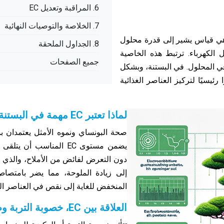
6. المراقبة وتعديل EC
7. الخلاصة والتوصيات النهائية
لية الكهربائية، والتي تُعرف اختصارًا بـ EC، هي قياس يشير إلى قدرة محلول
8. الجداول الملحقة
 الكهرباء. ترتبط هذه الخاصية
جميع الصفحات
، في المحلول. في البستنة، وبشكل
ي زراعة البونساي، تُعد EC مؤشرًا رئيسيًا لتركيز العناصر الغذائية
لماذا تعتبر EC مهمة في البستنة للبونساي؟
صحة البونساي ونموه الأمثل يعتمدان بش
يضمن مستوى EC المناسب أ
المنخفض للغاية إلى نقص في العناصر الغ
العلاقة بين EC، خصوبة التربة وصحة البونساي