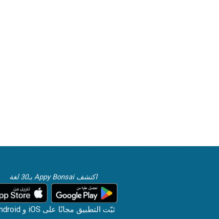
اكتشف Appy Bonsai بـ30 لغة
ثبّت التطبيق مجانًا على iOS و Android!