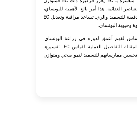
تتأثر خصوبة التربة أو الركيزة للبونساي مباشرةً بـ EC. يعزز الركيزة ذات EC المتوازن
عناصر الغذائية. هذا أمر بالغ الأهمية للبونساي،
حيث يفرض حجم التربة المحدود إدارة دقيقة للتسميد والري. تساعد مراقبة وتعديل EC
وة وحيوية البونساي.
ذه المقدمة في مفهوم EC الأساس لفهم أعمق لدوره في زراعة البونساي.
ستستكشف الأقسام التالية من هذه المقالة التفاصيل العملية لقياس EC، تفسيرها
 بتحسين ممارساتهم للتسميد لنمو صحي ومتوازن