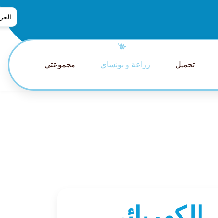
العرب
العربي
普通话
تحميل
زراعة و بونساي
مجموعتي
tsch
glish
pañol
nçais
aliano
日本語
lands
guês
ский
الكهربائي