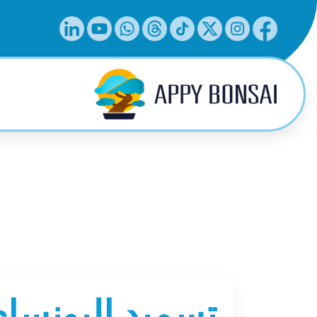
تسميد البونساي