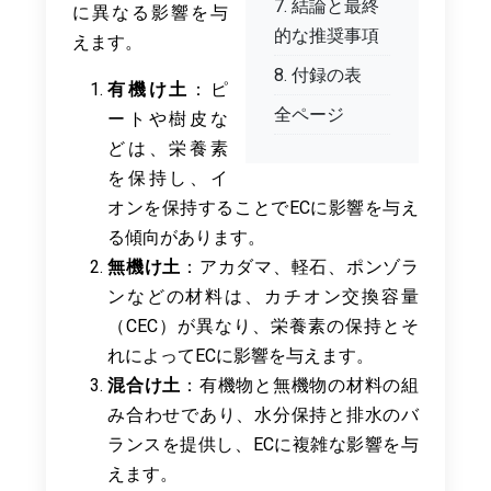
7. 結論と最終
に異なる影響を与
的な推奨事項
えます。
8. 付録の表
有機け土
：ピ
全ページ
ートや樹皮な
どは、栄養素
を保持し、イ
オンを保持することでECに影響を与え
る傾向があります。
無機け土
：アカダマ、軽石、ポンゾラ
ンなどの材料は、カチオン交換容量
（CEC）が異なり、栄養素の保持とそ
れによってECに影響を与えます。
混合け土
：有機物と無機物の材料の組
み合わせであり、水分保持と排水のバ
ランスを提供し、ECに複雑な影響を与
えます。