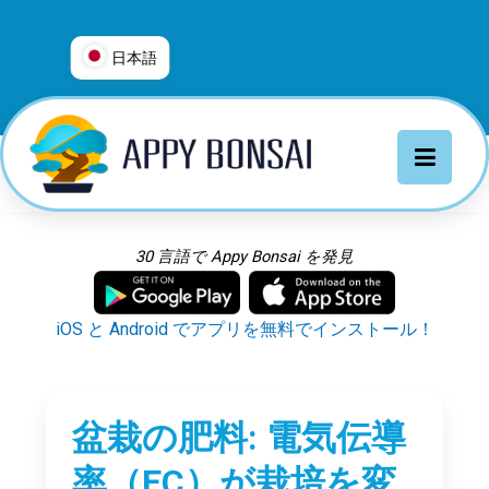
日本語
العربية
普通话
Deutsch
English
Español
30 言語で Appy Bonsai を発見
Français
Italiano
iOS と Android でアプリを無料でインストール！
日本語
Nederlands
Português
盆栽の肥料: 電気伝導
Русский
率（EC）が栽培を変