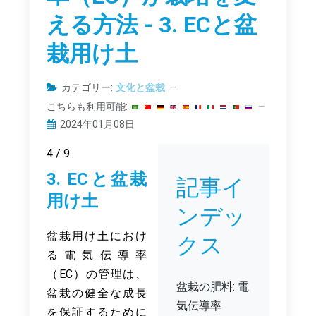
える方法 - 3. ECと盆
栽用け土
カテゴリー:
文化と盆栽
こちらも利用可能:
2024年01月08日
4 / 9
3. ECと盆栽
記事イ
用け土
ンデッ
盆栽用け土におけ
クス
る電気伝導率
（EC）の管理は、
盆栽の肥料: 電
盆栽の健全な成長
気伝導率
を保証するために