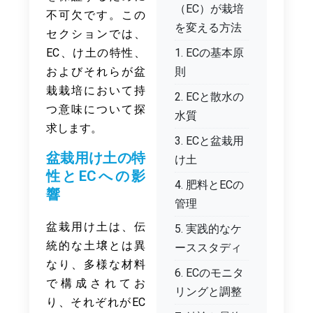
（EC）が栽培
不可欠です。この
を変える方法
セクションでは、
EC、け土の特性、
1. ECの基本原
およびそれらが盆
則
栽栽培において持
2. ECと散水の
つ意味について探
水質
求します。
3. ECと盆栽用
盆栽用け土の特
け土
性とECへの影
4. 肥料とECの
響
管理
盆栽用け土は、伝
5. 実践的なケ
統的な土壌とは異
ーススタディ
なり、多様な材料
6. ECのモニタ
で構成されてお
リングと調整
り、それぞれがEC