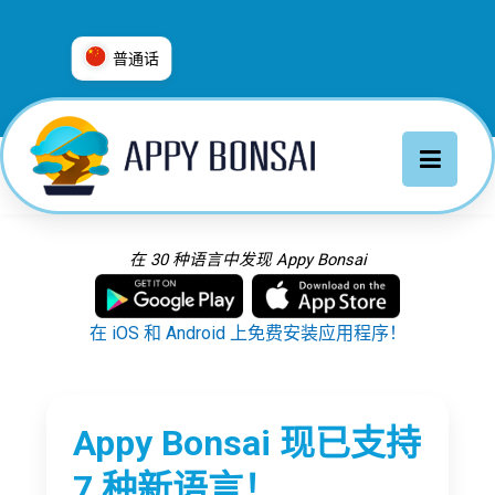
普通话
العربية
普通话
Deutsch
English
Español
在 30 种语言中发现 Appy Bonsai
Français
Italiano
在 iOS 和 Android 上免费安装应用程序！
日本語
Nederlands
Português
Appy Bonsai 现已支持
Русский
7 种新语言！