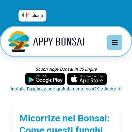
Italiano
العربية
普通话
Deutsch
English
Español
Scopri Appy Bonsai in 30 lingue
Français
Italiano
Installa l'applicazione gratuitamente su iOS e Android!
日本語
Nederlands
Português
Micorrize nei Bonsai:
Русский
Come questi funghi