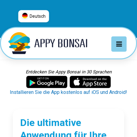
Deutsch
العربية
普通话
Deutsch
English
Español
Entdecken Sie Appy Bonsai in 30 Sprachen
Français
Italiano
Installieren Sie die App kostenlos auf iOS und Android!
日本語
Nederlands
Português
Die ultimative
Русский
Anwendung für Ihre