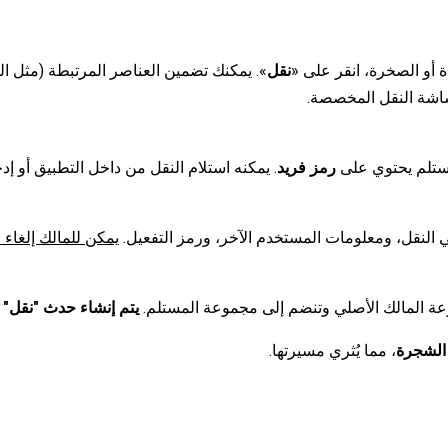
ة أو الصخرة، انقر على «
نقل
». يمكنك تضمين العناصر المرتبطة (مثل الو
شاشة النقل المخصصة.
المستلم يحتوي على
رمز فريد
. يمكنه استلام النقل من داخل التطبيق أو إدخا
لنقل، ومعلومات المستخدم الآخر، ورمز التفعيل.
يمكن للمالك إلغاء ا
عة المالك الأصلي وتنضم إلى مجموعة المستلم.
يتم إنشاء حدث "نقل" تلق
 الشجرة
، مما يُثري مسيرتها.