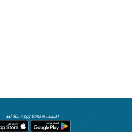
اكتشف Appy Bonsai بـ30 لغة