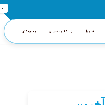
العرب
العربي
普通话
تحميل
زراعة و بونساي
مجموعتي
tsch
glish
pañol
nçais
aliano
日本語
lands
guês
ский
آخرين