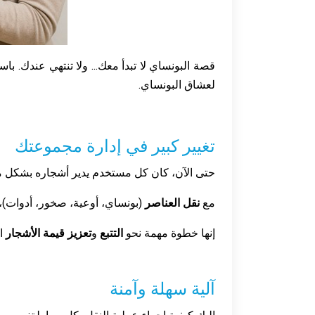
قصة البونساي لا تبدأ معك... ولا تنتهي عندك. با
لعشاق البونساي.
تغيير كبير في إدارة مجموعتك
حتى الآن، كان كل مستخدم يدير أشجاره بشكل مستقل
مع
نقل العناصر
(بونساي، أوعية، صخور، أدوات)،
إنها خطوة مهمة نحو
التتبع
و
تعزيز قيمة الأشجار
ا
آلية سهلة وآمنة