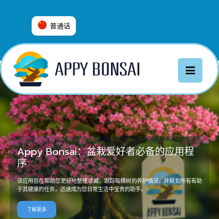
普通话
العربية
普通话
Deutsch
English
Español
Français
Italiano
Appy Bonsai：盆栽爱好者必备的应用程
日本語
序
Nederlands
该应用旨在帮助您更好地整理收藏，跟踪每棵树的养护情况，并规划所有有助
Português
于其健康的任务，迅速成为您日常生活中宝贵的助手。
Русский
了解更多