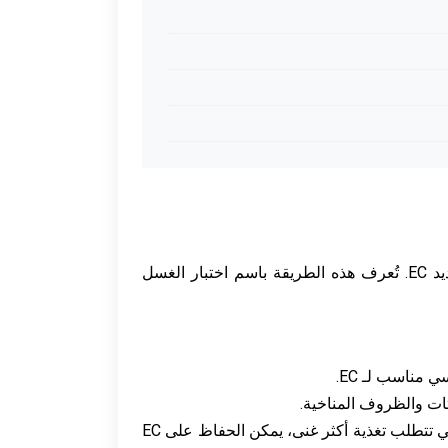
لقياس EC للركيزة، يُنصح باستخدام جهاز قياس الناقلية. يمكن جمع ماء الري بعد مروره عبر الركيزة واختباره لتحديد EC. تُعرف هذه الطريقة باسم اختبار الغسل
 مناسب لـ EC.
: اعتمادًا على احتياجات أنواع البونساي المحددة، قد يحتاج EC للركيزة إلى تعديلات. بالنسبة للبونساي التي تتطلب تغذية أكثر غنى، يمكن الحفاظ على EC