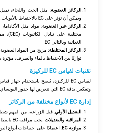
الركائز العضوية
: مثل الخث واللحاء، تميل 
ويمكن أن تؤثر على EC بالاحتفاظ بالأيونات.
الركائز غير العضوية
: مواد مثل الأكاداما، 
مختلفة على
الغذائية وبالتالي EC.
الركائز المختلطة
: مزيج من المواد العضوية 
توازنًا بين الاحتفاظ بالماء والصرف، مؤثرة بذلك على EC ب
تقنيات لقياس EC للركيزة
وتعكس بدقة EC التي تتعرض لها جذور البونساي.
إدارة EC لأنواع مختلفة من الركائز
التعديل الأولي
: قبل الزراعة، من المهم شطف 
المراقبة والتعديلات
: يجب مراقبة EC بانتظام، خاصةً بعد التسميد. قد تكون التعديلات ضرورية اعتمادًا على نمو النباتات والظروف المناخية.
موازنة EC