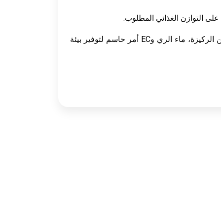
في الختام، إدارة EC في ركيزة البونساي هي عملية ديناميكية تتطلب مراقبة منتظمة وتعديلات دقيقة. فهم التفاعل بين الركيزة، ماء الري وEC أمر حاسم لتوفير بيئة