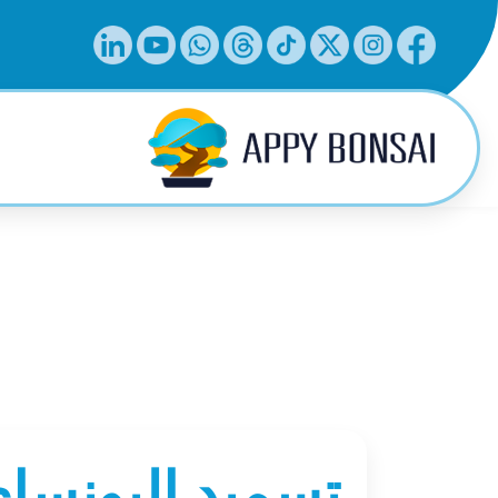
تسميد البونساي