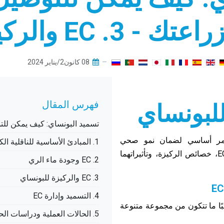
08 كانون2/يناير 2024
فهرس المقال
تسميد البونساي: كيف يمكن للتوصيل الكهربا
ية (EC) في الركيزة أمر أساسي لضمان نمو صحي
1. المبادئ الأساسية للناقلية الكهربائية (EC)
للبونساي. تستكشف هذه القسم التفاعل بين EC، خصائص الركيزة، وتأثيراتهما
2. EC وجودة ماء الري
3. EC والركيزة للبونساي
4. التسميد وإدارة EC
بًا ما تتكون من مجموعة متنوعة
5. الحالات العملية ودراسات الحالة