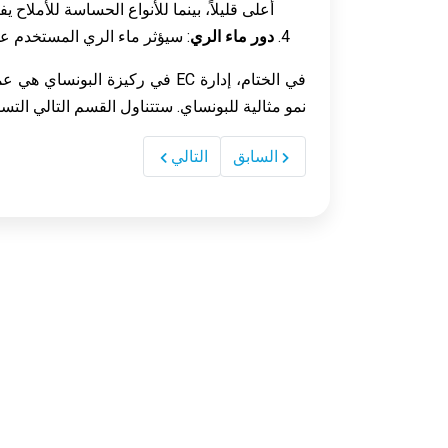
أعلى قليلاً، بينما للأنواع الحساسة للأملاح يفضل EC
دور ماء الري
: سيؤثر ماء الري المستخدم على EC للركيزة. يمكن أن يساعد استخدام الماء بـ EC معدلة في الحفاظ على التوازن الغذ
نمو مثالية للبونساي. ستتناول القسم التالي التسميد وإدارة EC، وهو جانب أساسي لصح
السابق
التالي