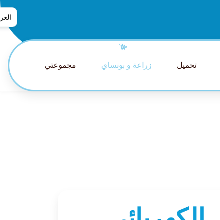
العرب
العربي
普通话
تحميل
زراعة و بونساي
مجموعتي
tsch
glish
pañol
nçais
aliano
日本語
lands
guês
ский
الكهربائي