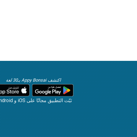
اكتشف Appy Bonsai بـ30 لغة
ثبّت التطبيق مجانًا على iOS و Android!